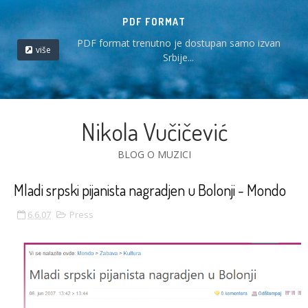
PDF FORMAT
PDF format trenutno je dostupan samo izvan
više
Srbije...
Nikola Vučičević
BLOG O MUZICI
Mladi srpski pijanista nagradjen u Bolonji - Mondo
6.6.07
Press