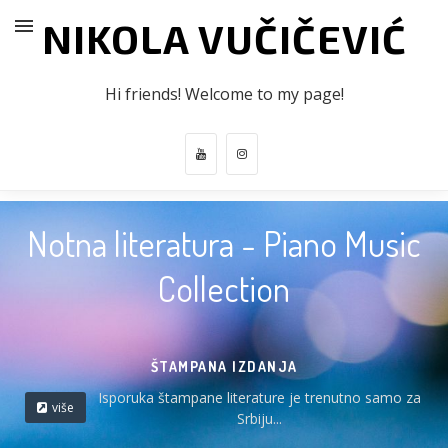
NIKOLA VUČIČEVIĆ
Hi friends! Welcome to my page!
Notna literatura - Piano Music
Collection
ŠTAMPANA IZDANJA
Isporuka štampane literature je trenutno samo za
više
Srbiju...